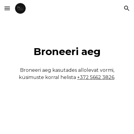
Skip to main content
Skip to navigation
Broneeri aeg
Broneeri aeg kasutades allolevat vormi,
küsimuste korral h
elista
+372 5662 3826
.