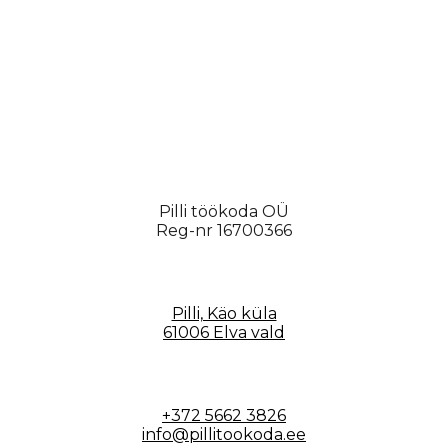
Pilli töökoda OÜ
Reg-nr 16700366
Pilli, Käo küla
61006 Elva vald
+372 5662 3826
info@pillitookoda.ee